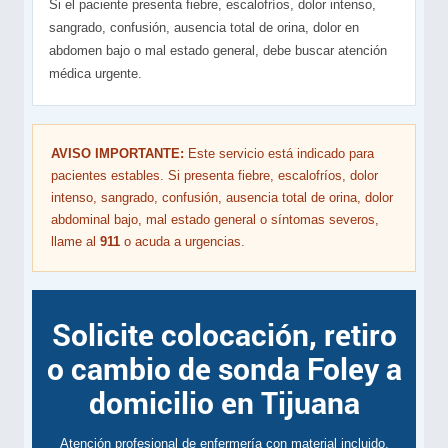
Si el paciente presenta fiebre, escalofríos, dolor intenso,
sangrado, confusión, ausencia total de orina, dolor en
abdomen bajo o mal estado general, debe buscar atención
médica urgente.
AVISO IMPORTANTE:
Este servicio está indicado para
pacientes estables. Si presenta fiebre, escalofríos, dolor
intenso, sangrado, confusión, ausencia total de orina, dolor
abdominal bajo, mal estado general o síntomas severos,
llame al
911
o acuda a urgencias.
Solicite colocación, retiro
o cambio de sonda Foley a
domicilio en Tijuana
Atención profesional de enfermería con material incluido.