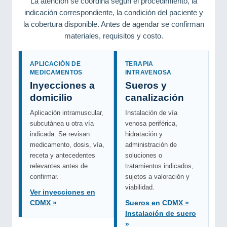
La atención se coordina según el procedimiento, la
indicación correspondiente, la condición del paciente y
la cobertura disponible. Antes de agendar se confirman
materiales, requisitos y costo.
APLICACIÓN DE
TERAPIA
MEDICAMENTOS
INTRAVENOSA
Inyecciones a
Sueros y
domicilio
canalización
Aplicación intramuscular,
Instalación de vía
subcutánea u otra vía
venosa periférica,
indicada. Se revisan
hidratación y
medicamento, dosis, vía,
administración de
receta y antecedentes
soluciones o
relevantes antes de
tratamientos indicados,
confirmar.
sujetos a valoración y
viabilidad.
Ver inyecciones en
CDMX »
Sueros en CDMX »
Instalación de suero
»