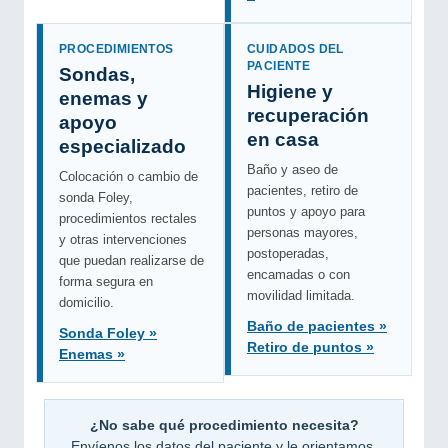
PROCEDIMIENTOS
CUIDADOS DEL
PACIENTE
Sondas,
Higiene y
enemas y
recuperación
apoyo
en casa
especializado
Baño y aseo de
Colocación o cambio de
pacientes, retiro de
sonda Foley,
puntos y apoyo para
procedimientos rectales
personas mayores,
y otras intervenciones
postoperadas,
que puedan realizarse de
encamadas o con
forma segura en
movilidad limitada.
domicilio.
Baño de pacientes »
Sonda Foley »
Retiro de puntos »
Enemas »
¿No sabe qué procedimiento necesita?
Envíenos los datos del paciente y le orientamos.