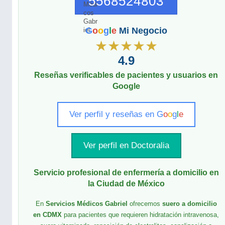
5568524803
G
o
o
g
l
e
Mi Negocio
★★★★★
4.9
Reseñas verificables de pacientes y usuarios en
Google
Ver perfil y reseñas en
G
o
o
g
l
e
Ver perfil en Doctoralia
Servicio profesional de enfermería a domicilio en
la Ciudad de México
En
Servicios Médicos Gabriel
ofrecemos
suero a domicilio
en CDMX
para pacientes que requieren hidratación intravenosa,