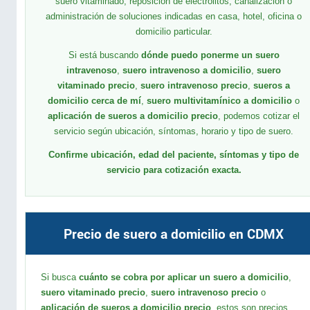
suero vitaminado, reposición de electrolitos, canalización o
administración de soluciones indicadas en casa, hotel, oficina o
domicilio particular.
Si está buscando
dónde puedo ponerme un suero
intravenoso
,
suero intravenoso a domicilio
,
suero
vitaminado precio
,
suero intravenoso precio
,
sueros a
domicilio cerca de mí
,
suero multivitamínico a domicilio
o
aplicación de sueros a domicilio precio
, podemos cotizar el
servicio según ubicación, síntomas, horario y tipo de suero.
Confirme ubicación, edad del paciente, síntomas y tipo de
servicio para cotización exacta.
Precio de suero a domicilio en CDMX
Si busca
cuánto se cobra por aplicar un suero a domicilio
,
suero vitaminado precio
,
suero intravenoso precio
o
aplicación de sueros a domicilio precio
, estos son precios